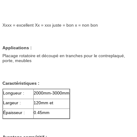
Xxxx = excellent Xx = xxx juste = bon x = non bon
Applications :
Placage rotatoire et découpé en tranches pour le contreplaqué,
porte, meubles
Caractéristiques :
Longueur :
2000mm-3000mm
Largeur :
120mm et
Épaisseur :
0.45mm
Avantage compétitif :