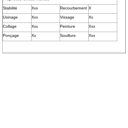
Stabilité
Xxx
Recourbement
X
Usinage
Xxx
Vissage
Xx
Collage
Xxx
Peinture
Xxx
Ponçage
Xx
Souillure
Xxx