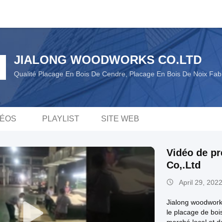
JIALONG WOODWORKS CO.LTD
Qualité Placage En Bois De Cendre, Placage En Bois De Noix Fabr
DÉOS
PLAYLIST
SITE WEB
Vidéo de pr
Co,.Ltd
April 29, 202
Jialong woodworks
le placage de boi