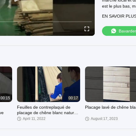
marché local et d
est le plus bas, 
sommes spécialisé
EN SAVOIR PLU
chant en placage 
en grumes de pla
d'Afrique, de Chin
Bavarde
érable, ébène, zè
chinois, orme, til
par rotation. et 
commandes spécial
et à faire des af
devenir une entr
00:15
00:17
Feuilles de contreplaqué de
Placage lavé de chêne bl
ve
placage de chêne blanc naturel
sciées par quart pour meubles
April 11, 2022
August 17, 2023