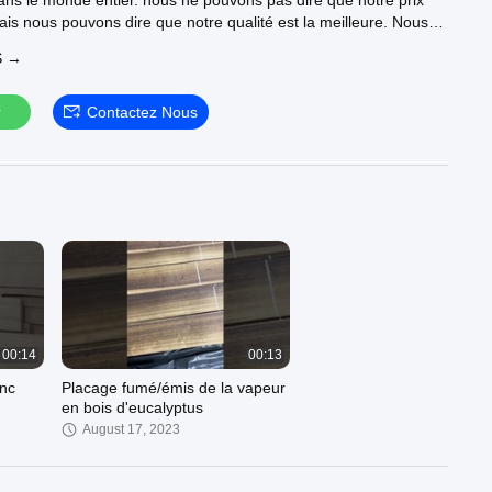
ans le monde entier. nous ne pouvons pas dire que notre prix
mais nous pouvons dire que notre qualité est la meilleure. Nous
s dans le placage tranché, le placage rotatif, les bandes de
S →
et le placage en bois d'ingénierie. Nous nous approvisionnons
cage en provenance de Russie, d'Amérique, d'Europe,
e, etc. Nos principales espèces sont : noyer noir, cerisier, chêne,
r
Contactez Nous
bre, sapele, frêne chinois, chêne chinois, noyer chinois, érable
leul, pin, cerisier chinois, bouleau doré, teck doré, okoumé coupé
ainsi de suite. Nous pouvons également produire selon vos
es. nous persistons à améliorer la technologie et les produits
faires gagnant-gagnant. L'entreprise de placage Jialong vise à
eprise de menuiserie de classe mondiale
00:14
00:13
anc
Placage fumé/émis de la vapeur
en bois d'eucalyptus
August 17, 2023