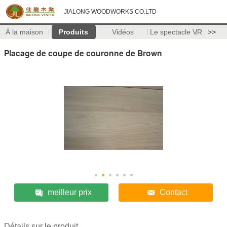
JIALONG WOODWORKS CO.LTD
À la maison
Produits
Vidéos
Le spectacle VR
>>
Placage de coupe de couronne de Brown
meilleur prix
Contact
Détails sur le produit