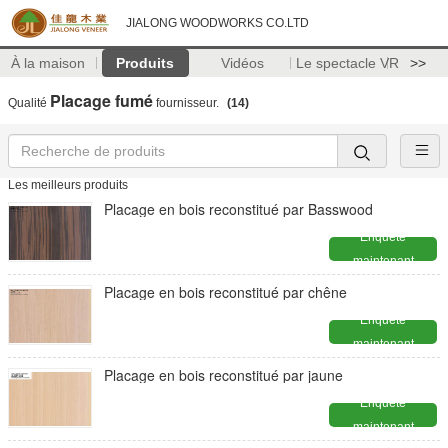
JIALONG WOODWORKS CO.LTD
À la maison
Produits
Vidéos
Le spectacle VR
>>
Placage fumé
Qualité
fournisseur.
(14)
Les meilleurs produits
Placage en bois reconstitué par Basswood
Enquête
maintenant
Placage en bois reconstitué par chêne
Enquête
maintenant
Placage en bois reconstitué par jaune
Enquête
maintenant