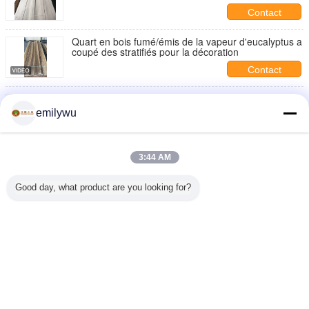
Contact
Quart en bois fumé/émis de la vapeur d'eucalyptus a
coupé des stratifiés pour la décoration
Contact
Quart américain fumé/émis de la vapeur de chêne
blanc a coupé des stratifiés pour la décoration
emilywu
Contact
Quart naturel fumé/émis de la vapeur de chêne
3:44 AM
blanc a coupé des stratifiés pour le contreplaqué
Contact
Good day, what product are you looking for?
1 / 2
Changez la langue
French