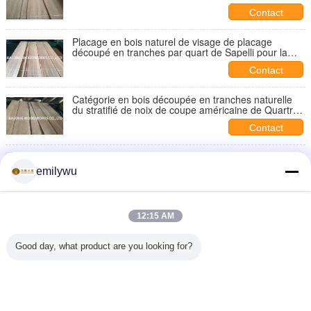
Cabinets
Contact
Placage en bois naturel de visage de placage
découpé en tranches par quart de Sapelli pour la
décoration intérieure
Contact
Catégorie en bois découpée en tranches naturelle
du stratifié de noix de coupe américaine de Quartr
D.C.A. pour le DEST
Contact
Plaine découpée en tranches naturelle américaine
de stratifié de cerise coupée avec l'épaisseur de
emilywu
0.5mm
Contact
Placage de bois d'ébène de Macassar de placage
12:15 AM
découpé en tranches par coupe noire de quart pour
des meubles
Contact
Good day, what product are you looking for?
1 / 8