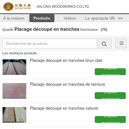
JIALONG WOODWORKS CO.LTD
À la maison
Produits
Vidéos
Le spectacle VR
>>
Placage découpé en tranches
Qualité
fournisseur.
(75)
Les meilleurs produits
Placage découpé en tranches brun clair
Enquête
maintenant
Placage découpé en tranches de teinture
Enquête
maintenant
Placage découpé en tranches naturel
Enquête
maintenant