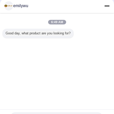
naturelles
Contact
emilywu
Stratifiés soutenus de papier de Brown, bande de
placage de bouleau de contreplaqué
6:49 AM
Contact
Good day, what product are you looking for?
Papier naturel découpé en tranches de placage de
coupe soutenu, Brown Ash Wood Veneer
Contact
Changez la langue
French
Accueil
|
À propos de nous
|
Plan du site
|
Politique de confidentialité
Vue de bureau
Copyright © 2013 - 2026 JIALONG WOODWORKS CO.LTD.
All rights reserved.