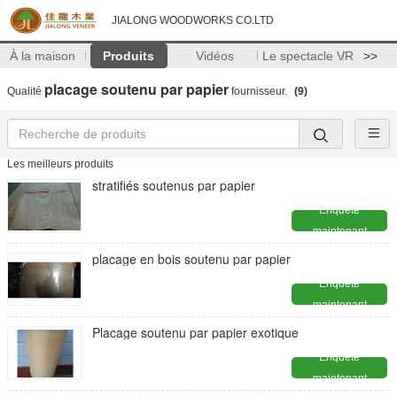
JIALONG WOODWORKS CO.LTD
À la maison
Produits
Vidéos
Le spectacle VR
>>
placage soutenu par papier
Qualité
fournisseur.
(9)
Les meilleurs produits
stratifiés soutenus par papier
Enquête
maintenant
placage en bois soutenu par papier
Enquête
maintenant
Placage soutenu par papier exotique
Enquête
maintenant