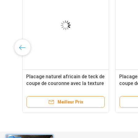
e
Placage naturel africain de teck de
Placage 
ain
coupe de couronne avec la texture
coupe d
noire de Triped
des meu
Meilleur Prix