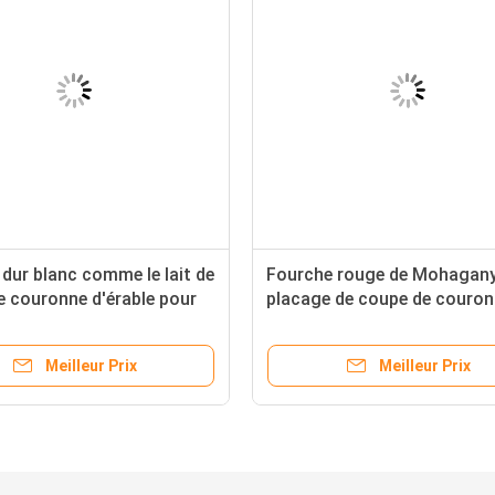
dur blanc comme le lait de
Fourche rouge de Mohagany
e couronne d'érable pour
placage de coupe de couron
bles, contreplaqué
Dard, placage en bois nature
Meilleur Prix
Meilleur Prix