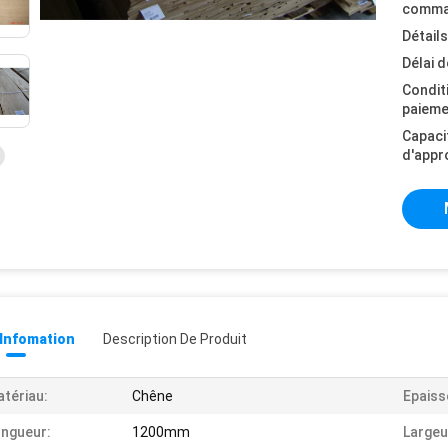
comma
Détail
Délai d
Condit
paieme
Capaci
d'appr
 Infomation
Description De Produit
tériau:
Chêne
Epaiss
ngueur:
1200mm
Largeu