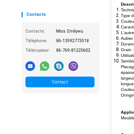
Descri
Techni
Contacts
Type d
Couleur
Caract
Contacts:
Miss. Emilywu
L'autr
Aubier 
Téléphone:
86-13592773518
Durame
Grain 
Télécopieur:
86-769-81225602
Utilisa
Sembla
Placag
épaiss
largeu
Contact
longu
Couleur
Oringin
Applic
Meuble