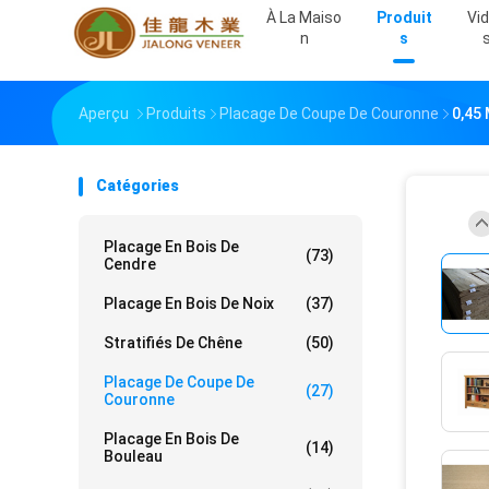
À La Maiso
Produit
Vi
N
S
Aperçu
Produits
Placage De Coupe De Couronne
0,45
Catégories
Placage En Bois De
(73)
Cendre
Placage En Bois De Noix
(37)
Stratifiés De Chêne
(50)
Placage De Coupe De
(27)
Couronne
Placage En Bois De
(14)
Bouleau