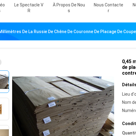
déo
Le Spectacle V
À Propos De Nou
Nous Contacte
N
S
R
S
R
 Millimètres De La Russie De Chêne De Couronne De Placage De Coup
0,45 m
de pla
contr
Détails
Lieu d'o
Nom de
Numéro
Condit
Quanti