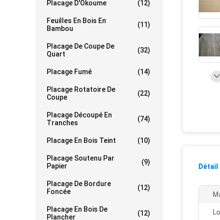
Placage D'Okoume
(12)
Feuilles En Bois En
(11)
Bambou
Placage De Coupe De
(32)
Quart
Placage Fumé
(14)
Placage Rotatoire De
(22)
Coupe
Placage Découpé En
(74)
Tranches
Placage En Bois Teint
(10)
Placage Soutenu Par
(9)
Papier
Détail
Placage De Bordure
(12)
Foncée
Ma
Placage En Bois De
Lo
(12)
Plancher