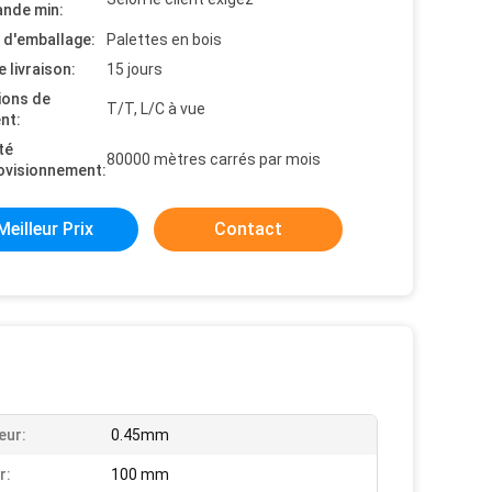
nde min:
s d'emballage:
Palettes en bois
e livraison:
15 jours
ions de
T/T, L/C à vue
nt:
té
80000 mètres carrés par mois
ovisionnement:
Meilleur Prix
Contact
eur:
0.45mm
r:
100 mm