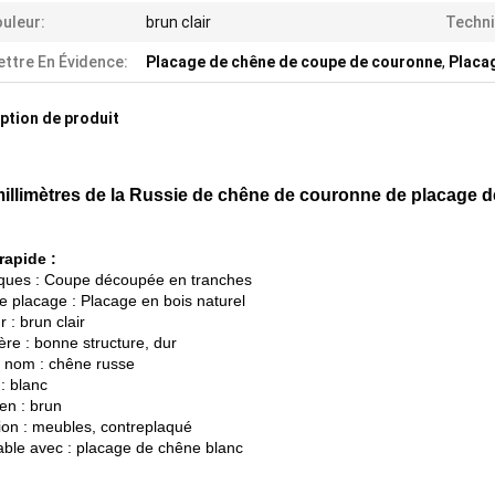
uleur:
brun clair
Techni
ttre En Évidence:
Placage de chêne de coupe de couronne
,
Placa
ption de produit
millimètres de la Russie de chêne de couronne de placage d
 rapide :
ques : Coupe découpée en tranches
e placage : Placage en bois naturel
 : brun clair
ère : bonne structure, dur
e nom : chêne russe
: blanc
n : brun
tion : meubles, contreplaqué
ble avec : placage de chêne blanc