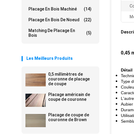
Co
Placage En Bois Machiné
(14)
Me
Placage En Bois De Noeud
(22)
Matching De Placage En
Descri
(5)
Bois
0,45 
Les Meilleurs Produits
Détail
0,5 millimètres de
Techni
couronne de placage
Type d
de coupe
Couleur
Caract
Placage américain de
L'autr
coupe de couronne
Aubier 
Durame
Placage de coupe de
Utilisa
couronne de Brown
Sembla