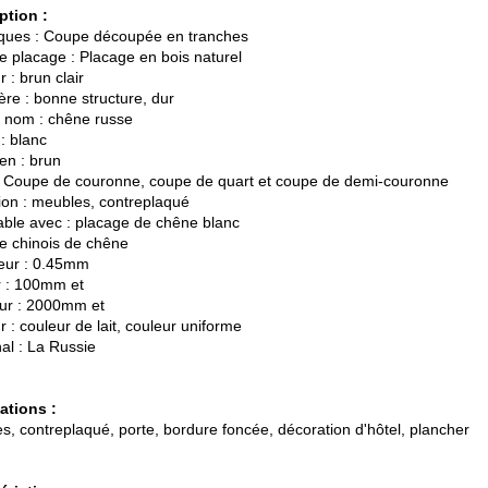
ption :
ques : Coupe découpée en tranches
e placage : Placage en bois naturel
 : brun clair
ère : bonne structure, dur
e nom : chêne russe
: blanc
n : brun
: Coupe de couronne, coupe de quart et coupe de demi-couronne
tion : meubles, contreplaqué
ble avec : placage de chêne blanc
e chinois de chêne
eur : 0.45mm
r : 100mm et
eur : 2000mm et
 : couleur de lait, couleur uniforme
al : La Russie
ations :
s, contreplaqué, porte, bordure foncée, décoration d'hôtel, plancher