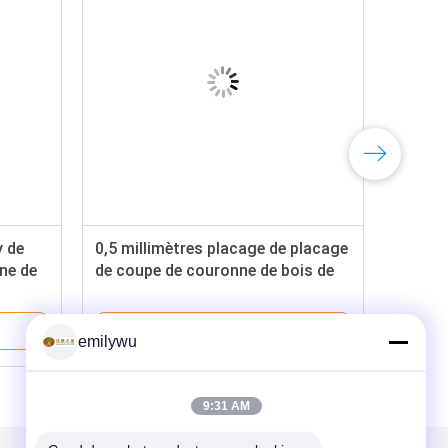
 de
0,5 millimètres placage de placage
ne de
de coupe de couronne de bois de
l
rose de Santos, rouge et jaune
Meilleur Prix
emilywu
9:31 AM