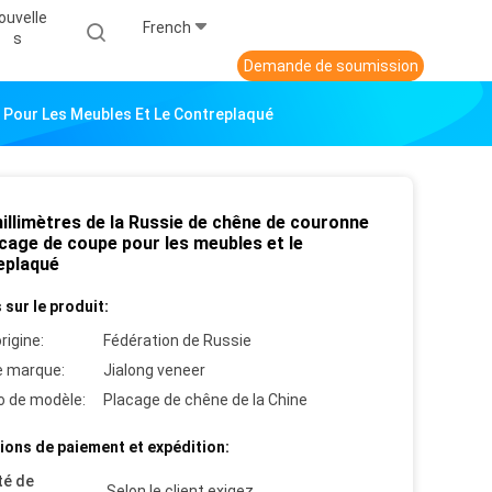
ouvelle
French
S
Demande de soumission
e Pour Les Meubles Et Le Contreplaqué
illimètres de la Russie de chêne de couronne
cage de coupe pour les meubles et le
eplaqué
 sur le produit:
rigine:
Fédération de Russie
 marque:
Jialong veneer
 de modèle:
Placage de chêne de la Chine
ions de paiement et expédition:
té de
Selon le client exigez