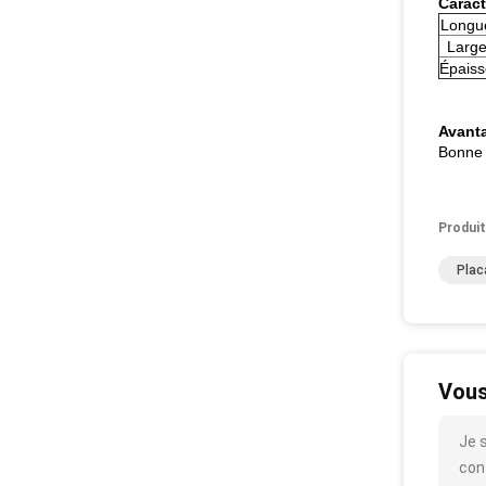
Caract
Longue
Large
Épaiss
Avanta
Bonne q
Produit
Plac
Vous
Je 
cont