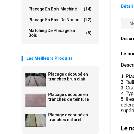
Détail
Placage En Bois Machiné
(14)
Placage En Bois De Noeud
(22)
Me
Matching De Placage En
(5)
Bois
Descri
Le no
Les Meilleurs Produits
Descr
Placage découpé en
1.
Pla
tranches brun clair
2.
Tai
3.
Gra
4.
Typ
Placage découpé en
5.
Il e
tranches de teinture
défens
supéri
Placage découpé en
tranches naturel
Le n