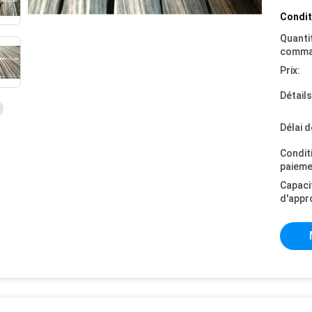
Condit
Quanti
comma
Prix:
Détail
Délai d
Condit
paieme
Capaci
d'appr