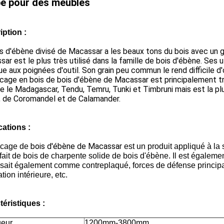
é pour des meubles
iption :
s d'ébène divisé de Macassar a les beaux tons du bois avec un g
ar est le plus très utilisé dans la famille de bois d'ébène. Ses 
e aux poignées d'outil. Son grain peu commun le rend difficile d'ob
cage en bois de bois d'ébène de Macassar est principalement tro
le Madagascar, Tendu, Temru, Tunki et Timbruni mais est la pl
, de Coromandel et de Calamander.
cations :
bois d'ébène de Macassar
acage de
est un produit appliqué à la
 fait de bois de charpente solide de bois d'ébène. Il est égaleme
 sait également comme contreplaqué, forces de défense principal
tion intérieure, etc.
téristiques :
eur
1200mm-3800mm