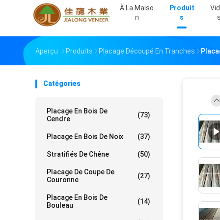
À La Maiso
Produit
Vi
N
S
Aperçu
Produits
Placage Découpé En Tranches
Placa
Catégories
Placage En Bois De
(73)
Cendre
Placage En Bois De Noix
(37)
Stratifiés De Chêne
(50)
Placage De Coupe De
(27)
Couronne
Placage En Bois De
(14)
Bouleau