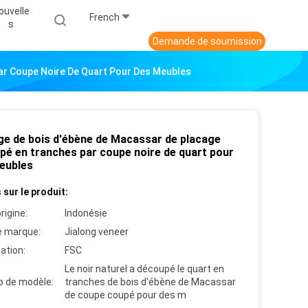
ouvelle
French
S
Demande de soumission
ar Coupe Noire De Quart Pour Des Meubles
ge de bois d'ébène de Macassar de placage
pé en tranches par coupe noire de quart pour
eubles
 sur le produit:
rigine:
Indonésie
 marque:
Jialong veneer
cation:
FSC
Le noir naturel a découpé le quart en
 de modèle:
tranches de bois d'ébène de Macassar
de coupe coupé pour des m