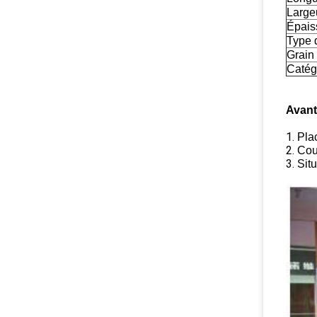
Large
Épais
Type 
Grain
Catég
Avant
1.
Pla
2.
Coul
3.
Situ