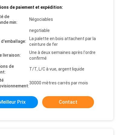
ions de paiement et expédition:
té de
Négociables
nde min:
negotiable
La palette en bois attachent par la
s d'emballage:
ceinture de fer
Une à deux semaines après l'ordre
e livraison:
confirmé
ions de
T/T, L/C à vue, argent liquide
nt:
té
30000 mètres carrés par mois
ovisionnement:
Meilleur Prix
Contact