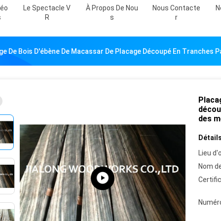
déo
Le Spectacle V
À Propos De Nou
Nous Contacte
N
S
R
S
R
ge De Bois D'ébène De Macassar De Placage Découpé En Tranches P
Placa
décou
des m
Détails
Lieu d'o
Nom de
Certifi
Numéro