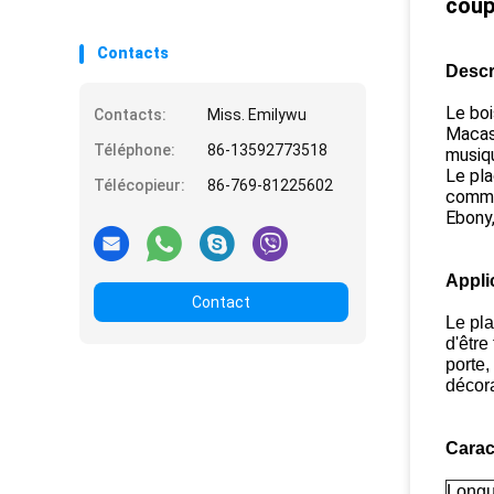
coup
Contacts
Descr
Le boi
Contacts:
Miss. Emilywu
Macass
Téléphone:
86-13592773518
musiqu
Le pla
Télécopieur:
86-769-81225602
comme 
Ebony
Appli
Contact
Le pl
d'être
porte,
décora
Carac
Longu