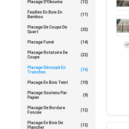
Placage D'Okoume
(12)
Feuilles En Bois En
(11)
Bambou
Placage De Coupe De
(32)
Quart
Placage Fumé
(14)
Placage Rotatoire De
(22)
Coupe
Placage Découpé En
(74)
Tranches
Placage En Bois Teint
(10)
Placage Soutenu Par
(9)
Papier
Placage De Bordure
(12)
Foncée
Placage En Bois De
(12)
Plancher