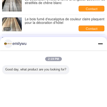
stratifiés de chêne blanc
Contact
Le bois fumé d'eucalyptus de couleur claire plaquent
pour la décoration d'hôtel
Contact
la largeur de 120mm a fumé les stratifiés naturels en
bois de pin 3D
emilywu
Contact
Naturel fumé en bois de 3D Sapele stratifié la coupe
2:19 PM
quarte pour la décoration d'hôtel
Contact
Good day, what product are you looking for?
2 / 2
Changez la langue
French