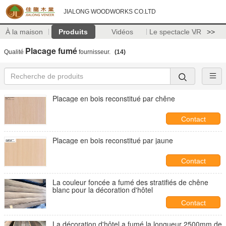
JIALONG WOODWORKS CO.LTD
À la maison
Produits
Vidéos
Le spectacle VR
>>
Placage fumé
Qualité
fournisseur.
(14)
Placage en bois reconstitué par chêne
Contact
Placage en bois reconstitué par jaune
Contact
La couleur foncée a fumé des stratifiés de chêne
blanc pour la décoration d'hôtel
Contact
La décoration d'hôtel a fumé la longueur 2500mm de