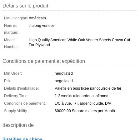
Détails sur le produit
Lieu d'origine:
Américain
Nom de
Jialong veneer
marque:
Model
High Quality American White Oak Veneer Sheets Crown Cut
For Plywood
Number:
Conditions de paiement et expédition
Min Order:
negotiated
Prix:
negotiated
Détails d'emballage:
Palette en bois fixée par courroie de fer
Delivery Time:
1-2 weeks after order confirmed
Conditions de paiement:
L/C à vue, T/T, argent liquide, D/P
Supply Ability:
60000.00 Square meters per Month
description de
Stratifiés de chêne