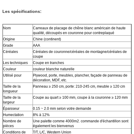
Les spécifications:
Nom
Carreaux de placage de chêne blanc américain de haute
qualité, découpés en couronne pour contreplaqué
Origine
Chine (continent)
Grade
AAA
Céréales
Céréales de couronne/céréales de montagne/céréales de
coupe
Les techniques
Coupe en tranches
Couleur
couleur blanche naturelle
Utilisé pour
Plywood, porte, meubles, plancher, façade de panneau de
décoration, MDF, etc.
Taille de la
Panneau ≥ 250 cm, porte: 210-245 cm, meuble ≥ 120 cm
longueur
Taille de la
Coupe au quart ≥ 100 mm, coupe à la couronne ≥ 120 mm
largeur
Épaisseur
0.15 ~ 2.0 mm selon votre demande
Humectation
8% à 12%
Nombre de
Une palette comme 4000m2. commande d'échantillon sont
pièces
également les bienvenus
Conditions de
T/T, L/C, Western Union