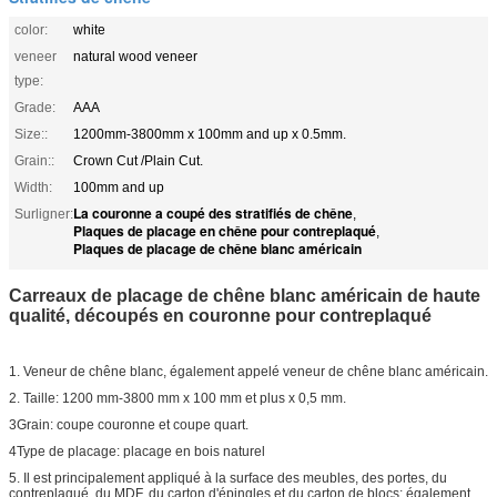
color:
white
veneer
natural wood veneer
type:
Grade:
AAA
Size::
1200mm-3800mm x 100mm and up x 0.5mm.
Grain::
Crown Cut /Plain Cut.
Width:
100mm and up
La couronne a coupé des stratifiés de chêne
Surligner:
,
Plaques de placage en chêne pour contreplaqué
,
Plaques de placage de chêne blanc américain
Carreaux de placage de chêne blanc américain de haute
qualité, découpés en couronne pour contreplaqué
1. Veneur de chêne blanc, également appelé veneur de chêne blanc américain.
2. Taille: 1200 mm-3800 mm x 100 mm et plus x 0,5 mm.
3Grain: coupe couronne et coupe quart.
4Type de placage: placage en bois naturel
5. Il est principalement appliqué à la surface des meubles, des portes, du
contreplaqué, du MDF, du carton d'épingles et du carton de blocs; également