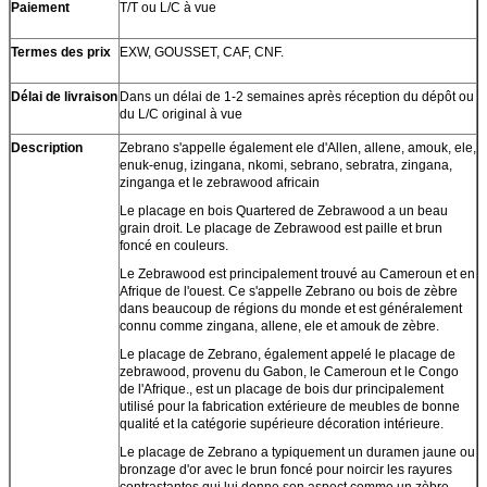
Paiement
T/T ou L/C à vue
Termes des prix
EXW, GOUSSET, CAF, CNF.
Délai de livraison
Dans un délai de 1-2 semaines après réception du dépôt ou
du L/C original à vue
Description
Zebrano s'appelle également ele d'Allen, allene, amouk, ele,
enuk-enug, izingana, nkomi, sebrano, sebratra, zingana,
zinganga et le zebrawood africain
Le placage en bois Quartered de Zebrawood a un beau
grain droit. Le placage de Zebrawood est paille et brun
foncé en couleurs.
Le Zebrawood est principalement trouvé au Cameroun et en
Afrique de l'ouest. Ce s'appelle Zebrano ou bois de zèbre
dans beaucoup de régions du monde et est généralement
connu comme zingana, allene, ele et amouk de zèbre.
Le placage de Zebrano, également appelé le placage de
zebrawood, provenu du Gabon, le Cameroun et le Congo
de l'Afrique., est un placage de bois dur principalement
utilisé pour la fabrication extérieure de meubles de bonne
qualité et la catégorie supérieure décoration intérieure.
Le placage de Zebrano a typiquement un duramen jaune ou
bronzage d'or avec le brun foncé pour noircir les rayures
contrastantes qui lui donne son aspect comme un zèbre.