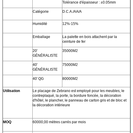
Tolérance d'épaisseur : ±0.05mm
Catégorie
D.C.A./AA/A
Humidité
12%-15%
Emballage
La palette en bois attachent par la
ceinture de fer
20'
35000M2
GÉNÉRALISTE
40'
75000M2
GÉNÉRALISTE
40' QG
80000M2
Utilisation
Le placage de Zebrano est employé pour les meubles, le
contreplaqué, la porte, la bordure foncée, la décoration
d'hôtel, le plancher, le panneau de carton gris et de bloc et
la décoration intérieure
MOQ
60000,00 mètres carrés par mois