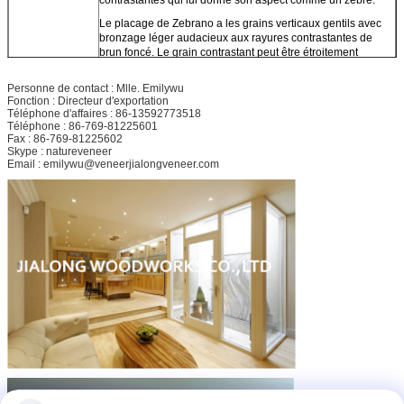
Le placage de Zebrano a les grains verticaux gentils avec
bronzage léger audacieux aux rayures contrastantes de
brun foncé. Le grain contrastant peut être étroitement
espacé ou légèrement plus au loin mais toujours une
lumière alternative et un contraste foncé. Le Zebrawood est
Personne de contact : Mlle. Emilywu
presque exclusivement la coupe quarte pour produire
Fonction : Directeur d'exportation
seulement la rayure caractéristique.
Téléphone d'affaires : 86-13592773518
Téléphone : 86-769-81225601
On le trouve en Afrique de l'ouest - principalement au Gabon
Fax : 86-769-81225602
et au Cameroun - et grégaire, parfois trouvé dans les
Skype : natureveneer
supports purs le long des rives.
Email : emilywu@veneerjialongveneer.com
L'aubier de Zebrano est jusqu'à 10cm large et blanchâtre en
couleurs, alors que le duramen est d'or-jaune léger ou pâle -
jaune - brunissez en couleurs, avec l'étroit-veinage ou les
filets du brun foncé presque à noir, donnant un aspect de
zèbre-rayure qui varie considérablement.
Le grain de placage de Zebrano est habituellement
enclenché ou onduleux, rapportant un chiffre de ruban, la
texture est en général moyenne à brut, et le bois est brillant.
Avantage
le meilleur service de ⑴
compétitif
Bonne qualité de ⑵ avec des prix raisonnables
(3) prix concurrentiel avec la qualité concurrentielle sur le
marché