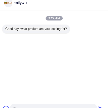
emilywu
(4) la livraison rapide : des espèces régulières peuvent être
livrées dans les 15 jours.
(5) considèrent pour des exigences de clients
3:27 AM
Good day, what product are you looking for?
panneaux en bois de placage
Étiquettes:
,
placage en bois mince
stratifiés en bois
,
Contreplaqué en bois découpé
en tranches décoratif de stratifié
de grain de Zebrano de coupe
mince de quart