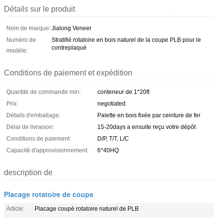
Détails sur le produit
Nom de marque:
Jialong Veneer
Numéro de
Stratifié rotatoire en bois naturel de la coupe PLB pour le
contreplaqué
modèle:
Conditions de paiement et expédition
Quantité de commande min:
conteneur de 1*20ft
Prix:
negotiated
Détails d'emballage:
Palette en bois fixée par ceinture de fer
Délai de livraison:
15-20days a ensuite reçu votre dépôt
Conditions de paiement:
D/P, T/T, L/C
Capacité d'approvisionnement:
6*40HQ
description de
Placage rotatoire de coupe
Article:
Placage coupé rotatoire naturel de PLB