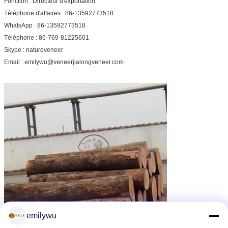
Fonction : Directeur d'exportation
Téléphone d'affaires : 86-13592773518
WhatsApp : 86-13592773518
Téléphone : 86-769-81225601
Skype : natureveneer
Email : emilywu@veneerjialongveneer.com
emilywu