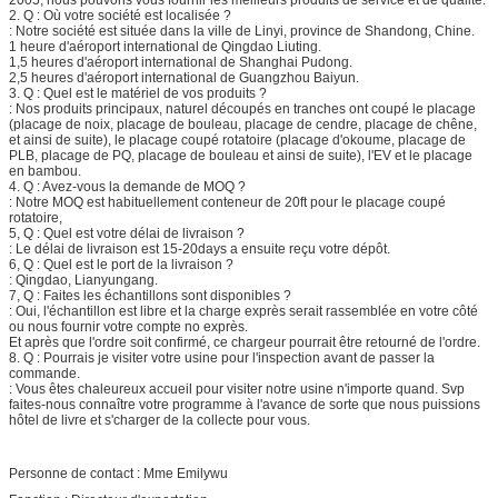
2. Q : Où votre société est localisée ?
: Notre société est située dans la ville de Linyi, province de Shandong, Chine.
1 heure d'aéroport international de Qingdao Liuting.
1,5 heures d'aéroport international de Shanghai Pudong.
2,5 heures d'aéroport international de Guangzhou Baiyun.
3. Q : Quel est le matériel de vos produits ?
: Nos produits principaux, naturel découpés en tranches ont coupé le placage
(placage de noix, placage de bouleau, placage de cendre, placage de chêne,
et ainsi de suite), le placage coupé rotatoire (placage d'okoume, placage de
PLB, placage de PQ, placage de bouleau et ainsi de suite), l'EV et le placage
en bambou.
4. Q : Avez-vous la demande de MOQ ?
: Notre MOQ est habituellement conteneur de 20ft pour le placage coupé
rotatoire,
5, Q : Quel est votre délai de livraison ?
: Le délai de livraison est 15-20days a ensuite reçu votre dépôt.
6, Q : Quel est le port de la livraison ?
: Qingdao, Lianyungang.
7, Q : Faites les échantillons sont disponibles ?
: Oui, l'échantillon est libre et la charge exprès serait rassemblée en votre côté
ou nous fournir votre compte no exprès.
Et après que l'ordre soit confirmé, ce chargeur pourrait être retourné de l'ordre.
8. Q : Pourrais je visiter votre usine pour l'inspection avant de passer la
commande.
: Vous êtes chaleureux accueil pour visiter notre usine n'importe quand. Svp
faites-nous connaître votre programme à l'avance de sorte que nous puissions
hôtel de livre et s'charger de la collecte pour vous.
Personne de contact : Mme Emilywu