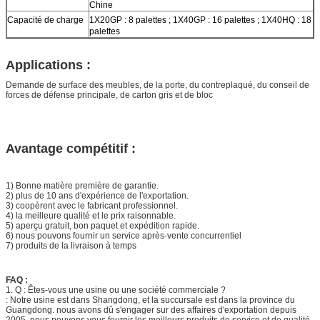
Chine
Capacité de charge
1X20GP : 8 palettes ; 1X40GP : 16 palettes ; 1X40HQ : 18
palettes
Applications :
Demande de surface des meubles, de la porte, du contreplaqué, du conseil de
forces de défense principale, de carton gris et de bloc
Avantage compétitif :
1) Bonne matière première de garantie.
2) plus de 10 ans d'expérience de l'exportation.
3) coopèrent avec le fabricant professionnel.
4) la meilleure qualité et le prix raisonnable.
5) aperçu gratuit, bon paquet et expédition rapide.
6) nous pouvons fournir un service après-vente concurrentiel
7) produits de la livraison à temps
FAQ :
1. Q : Êtes-vous une usine ou une société commerciale ?
: Notre usine est dans Shangdong, et la succursale est dans la province du
Guangdong. nous avons dû s'engager sur des affaires d'exportation depuis
2005, nous pouvons vous fournir les meilleurs produits de service et de qualité.