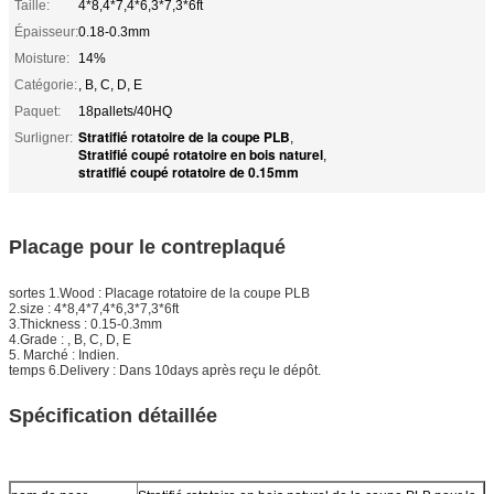
Taille:
4*8,4*7,4*6,3*7,3*6ft
Épaisseur:
0.18-0.3mm
Moisture:
14%
Catégorie:
, B, C, D, E
Paquet:
18pallets/40HQ
Stratifié rotatoire de la coupe PLB
Surligner:
,
Stratifié coupé rotatoire en bois naturel
,
stratifié coupé rotatoire de 0.15mm
Placage pour le contreplaqué
sortes 1.Wood : Placage rotatoire de la coupe PLB
2.size : 4*8,4*7,4*6,3*7,3*6ft
3.Thickness : 0.15-0.3mm
4.Grade : , B, C, D, E
5. Marché : Indien.
temps 6.Delivery : Dans 10days après reçu le dépôt.
Spécification détaillée