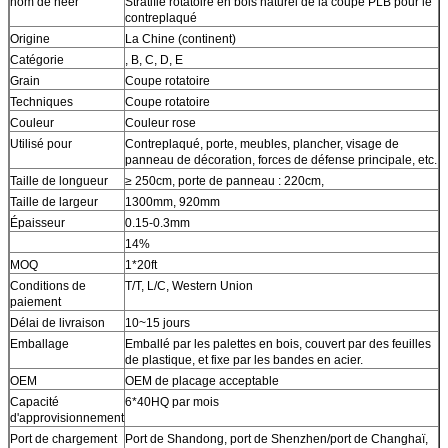
nom de neer
Stratifié rotatoire en bois naturel de la coupe PLB pour le
contreplaqué
Origine
La Chine (continent)
Catégorie
, B, C, D, E
Grain
Coupe rotatoire
Techniques
Coupe rotatoire
Couleur
Couleur rose
Utilisé pour
Contreplaqué, porte, meubles, plancher, visage de
panneau de décoration, forces de défense principale, etc.
Taille de longueur
≥ 250cm, porte de panneau : 220cm,
Taille de largeur
1300mm, 920mm
Épaisseur
0.15-0.3mm
14%
MOQ
1*20ft
Conditions de
T/T, L/C, Western Union
paiement
Délai de livraison
10~15 jours
Emballage
Emballé par les palettes en bois, couvert par des feuilles
de plastique, et fixe par les bandes en acier.
OEM
OEM de placage acceptable
Capacité
6*40HQ par mois
d'approvisionnement
Port de chargement
Port de Shandong, port de Shenzhen/port de Changhaï,