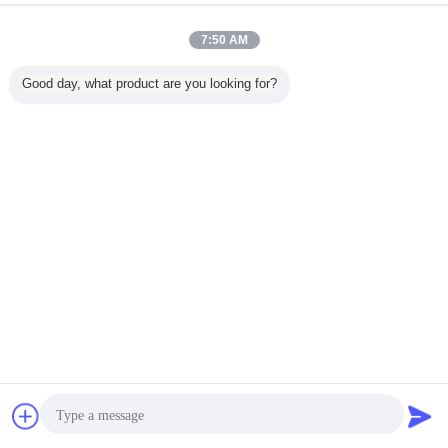
7:50 AM
Good day, what product are you looking for?
Placage rotatoire de bouleau de coupe
Étiquettes:
,
Placage en bois de cerise
placage rotatoire d'érable de coupe
,
Stratifié rotatoire en bois naturel
de la coupe PLB avec 0.15-0.3mm
pour le contreplaqué
Continuer
Bavarder
Demande de
Placage rotatoire de coupe
Plus