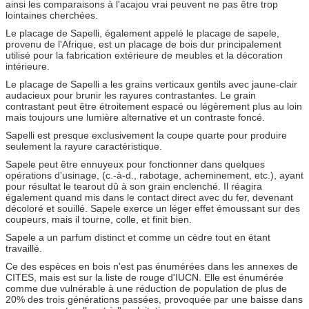
ainsi les comparaisons à l'acajou vrai peuvent ne pas être trop
lointaines cherchées.
Le placage de Sapelli, également appelé le placage de sapele,
provenu de l'Afrique, est un placage de bois dur principalement
utilisé pour la fabrication extérieure de meubles et la décoration
intérieure.
Le placage de Sapelli a les grains verticaux gentils avec jaune-clair
audacieux pour brunir les rayures contrastantes. Le grain
contrastant peut être étroitement espacé ou légèrement plus au loin
mais toujours une lumière alternative et un contraste foncé.
Sapelli est presque exclusivement la coupe quarte pour produire
seulement la rayure caractéristique.
Sapele peut être ennuyeux pour fonctionner dans quelques
opérations d'usinage, (c.-à-d., rabotage, acheminement, etc.), ayant
pour résultat le tearout dû à son grain enclenché. Il réagira
également quand mis dans le contact direct avec du fer, devenant
décoloré et souillé. Sapele exerce un léger effet émoussant sur des
coupeurs, mais il tourne, colle, et finit bien.
Sapele a un parfum distinct et comme un cèdre tout en étant
travaillé.
Ce des espèces en bois n'est pas énumérées dans les annexes de
CITES, mais est sur la liste de rouge d'IUCN. Elle est énumérée
comme due vulnérable à une réduction de population de plus de
20% des trois générations passées, provoquée par une baisse dans