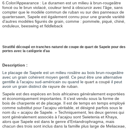
6.Color/Appearance : Le duramen est un milieu à brun-rougeâtre
foncé ou le brun violacé, couleur tend à obscurcir avec l'âge, sans
compter que le modèle commun de ruban vu sur des panneaux de
quartersawn, Sapele est également connu pour une grande variété
d'autres modèles figurés de grain, comme : pommele, piqué, chiné,
onduleux, beeswing et fiddleback
Stratifié découpé en tranches naturel de coupe de quart de Sapele pour des
portes avec la catégorie d'aa
Description :
Le placage de Sapele est un milieu rosâtre au bois brun-rougeâtre
avec un grain cohérent moyen gentil. Ce peut être une alternative
gentille à l'acajou sud-américain ou quand le
quart a coupé
il peut
avoir un grain distinct de
rayure de ruban
.
Sapele est des espèces en bois africaines généralement exportées
et économiquement importantes. Il s'est vendu sous la forme de
bois de charpente et de placage. Il est de temps en temps employé
comme substitut pour l'
acajou véritable
, et désigné parfois sous le
nom du « acajou de Sapele. » Techniquement, les deux genres qui
sont généralement associés à l'acajou sont
Swietenia
et
Khaya
,
alors que Sapele est dans le genre d'Entandrophragma, mais
chacun des trois sont inclus dans la famille plus large de Meliaceae,