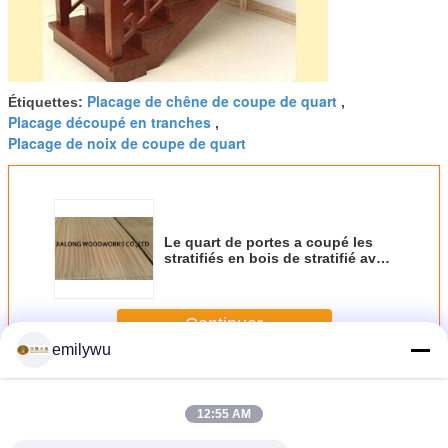
Placage de chêne de coupe de quart
Étiquettes:
,
Placage découpé en tranches
,
Placage de noix de coupe de quart
Le quart de portes a coupé les
stratifiés en bois de stratifié avec
la catégorie d'aa
Continuer
emilywu
Placage de coupe de quart
Plus
12:55 AM