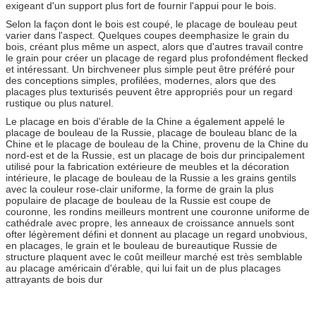
exigeant d'un support plus fort de fournir l'appui pour le bois.
Selon la façon dont le bois est coupé, le placage de bouleau peut
varier dans l'aspect. Quelques coupes deemphasize le grain du
bois, créant plus même un aspect, alors que d'autres travail contre
le grain pour créer un placage de regard plus profondément flecked
et intéressant. Un birchveneer plus simple peut être préféré pour
des conceptions simples, profilées, modernes, alors que des
placages plus texturisés peuvent être appropriés pour un regard
rustique ou plus naturel.
Le placage en bois d'érable de la Chine a également appelé le
placage de bouleau de la Russie, placage de bouleau blanc de la
Chine et le placage de bouleau de la Chine, provenu de la Chine du
nord-est et de la Russie, est un placage de bois dur principalement
utilisé pour la fabrication extérieure de meubles et la décoration
intérieure, le placage de bouleau de la Russie a les grains gentils
avec la couleur rose-clair uniforme, la forme de grain la plus
populaire de placage de bouleau de la Russie est coupe de
couronne, les rondins meilleurs montrent une couronne uniforme de
cathédrale avec propre, les anneaux de croissance annuels sont
ofter légèrement défini et donnent au placage un regard unobvious,
en placages, le grain et le bouleau de bureautique Russie de
structure plaquent avec le coût meilleur marché est très semblable
au placage américain d'érable, qui lui fait un de plus placages
attrayants de bois dur