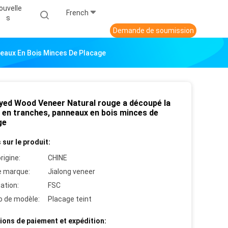
ouvelle
French
S
Demande de soumission
eaux En Bois Minces De Placage
yed Wood Veneer Natural rouge a découpé la
 en tranches, panneaux en bois minces de
ge
 sur le produit:
rigine:
CHINE
 marque:
Jialong veneer
cation:
FSC
 de modèle:
Placage teint
ions de paiement et expédition: