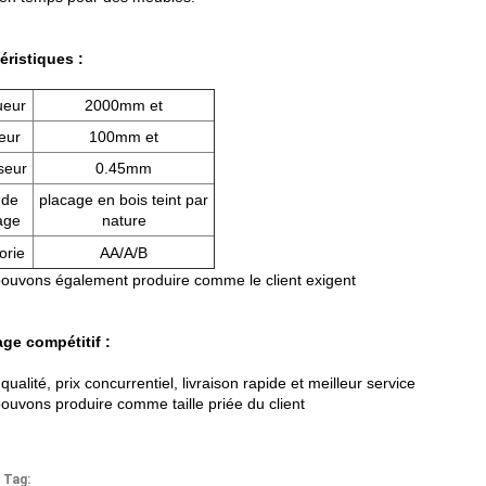
éristiques :
ueur
2000mm et
eur
100mm et
seur
0.45mm
 de
placage en bois teint par
age
nature
orie
AA/A/B
ouvons également produire comme le client exigent
ge compétitif :
ualité, prix concurrentiel, livraison rapide et meilleur service
ouvons produire comme taille priée du client
 Tag: