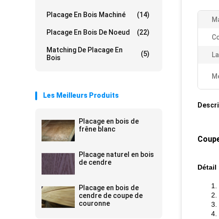
Placage En Bois Machiné
(14)
Ma
Placage En Bois De Noeud
(22)
Co
Matching De Placage En
(5)
La
Bois
Me
Les Meilleurs Produits
Descri
Placage en bois de
frêne blanc
Coupe
Placage naturel en bois
de cendre
Détail
1.
Placage en bois de
2.
cendre de coupe de
couronne
3.
4.