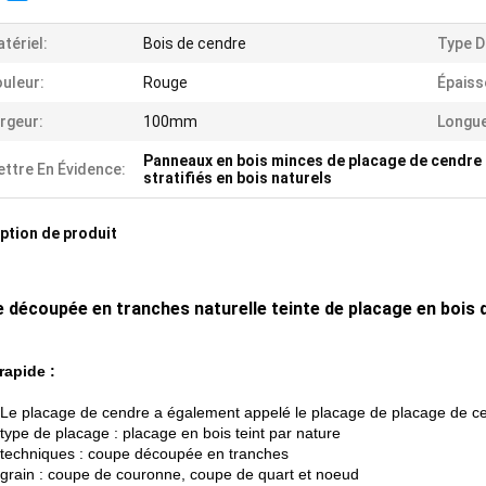
tériel:
Bois de cendre
Type D
uleur:
Rouge
Épaiss
rgeur:
100mm
Longue
Panneaux en bois minces de placage de cendre
ttre En Évidence:
stratifiés en bois naturels
ption de produit
 découpée en tranches naturelle teinte de placage en bois 
 rapide :
 Le placage de cendre a également appelé le placage de placage de ce
 type de placage : placage en bois teint par nature
 techniques : coupe découpée en tranches
 grain : coupe de couronne, coupe de quart et noeud