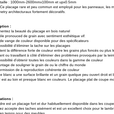
 taille : 1000mm-2600mmx100mm et upx0.5mm
 Ce placage rare et peu commun est employé pour les panneaux, les m
netry architecturaux fortement décoratifs.
ption :
entez la beauté du placage en bois naturel
le pronouced de grain avec sentiment esthétique vif.
 de vange de couleur disponible pour des spécificateurs
ossibilité d'éliminer la tache sur les placages
tent la différence forte de couleur entre les grains plus foncés ou plus l
tant ou travaillant à côté d'éliminer des problèmes provoqués par la tein
ossibilité d'obtenir toutes les couleurs dans la gamme de couleur
antage de souligner le grain de ou le chiffre du monde
permission de à reproduction cohérente de couleur
e blanc a une surface brillante et un grain quelque peu ouvert droit et 
er est au loin et presque blanc en couleurs. Le placage plat de coupe m
ations :
dre est un placage fort et dur habituellement disponible dans les coupe
ez accepte des taches aisément et est un excellent choix pour le lambri
en temps pour des meubles.