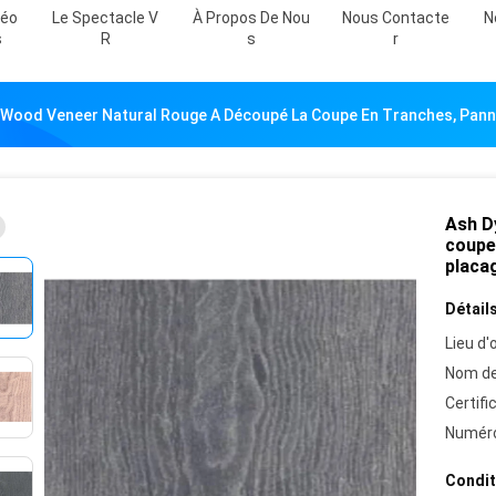
déo
Le Spectacle V
À Propos De Nou
Nous Contacte
N
S
R
S
R
 Wood Veneer Natural Rouge A Découpé La Coupe En Tranches, Pann
Ash D
coupe
placa
Détails
Lieu d'o
Nom de
Certifi
Numéro
Condit