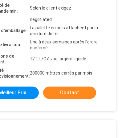
té de
Selon le client exigez
nde min:
negotiated
La palette en bois attachent par la
s d'emballage:
ceinture de fer
Une à deux semaines après l'ordre
e livraison:
confirmé
ions de
T/T, L/C à vue, argent liquide
nt:
té
200000 mètres carrés par mois
ovisionnement:
Meilleur Prix
Contact