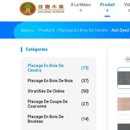
À La Maiso
Produit
Vi
N
S
Aperçu
Produits
Placage En Bois De Cendre
Ash Dyed
Catégories
Placage En Bois De
(73)
Cendre
Placage En Bois De Noix
(37)
Stratifiés De Chêne
(50)
Placage De Coupe De
(27)
Couronne
Placage En Bois De
(14)
Bouleau