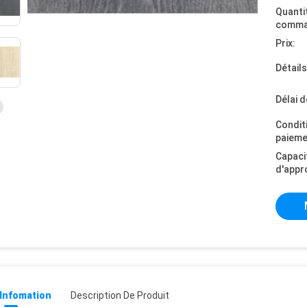
Quanti
comma
Prix:
Détail
Délai d
Condit
paieme
Capaci
d'appr
 Infomation
Description De Produit