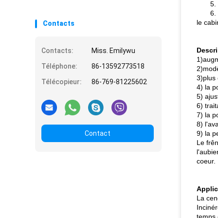
5.
6.
le cabi
Contacts
Descri
Contacts:
Miss. Emilywu
1)augm
Téléphone:
86-13592773518
2)modè
3)plus
Télécopieur:
86-769-81225602
4) la p
5) ajus
6) trai
7) la p
8) l'av
Contact
9) la 
Le frên
l'aubi
coeur.
Applic
La cen
Incinér
temps 