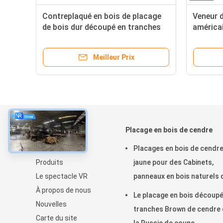
Contreplaqué en bois de placage
Veneur d
de bois dur découpé en tranches
américai
par cendre mince de stratifié de
pour la 
coupe de couronne
Meilleur Prix
À propos
Placage en bois de cendre
À la maison
Placages en bois de cendr
Produits
jaune pour des Cabinets,
Le spectacle VR
panneaux en bois naturels 
À propos de nous
placage
Le placage en bois découpé
Nouvelles
tranches Brown de cendre
Carte du site