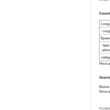
Caract
Long
Larg
Épais
type
plac
catég
Nous p
Avanta
Bonne q
Nous p
Produit