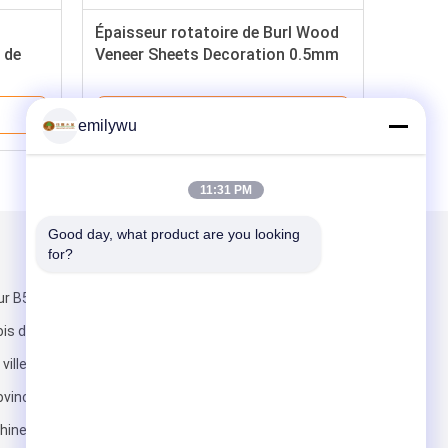
Épaisseur rotatoire de Burl Wood
 de
Veneer Sheets Decoration 0.5mm
de coupe
Meilleur Prix
emilywu
11:31 PM
Good day, what product are you looking 
for?
Mail nous
ur B5, marché
ois de Xingye,
 ville de
ovince du
hine.
Envoyez