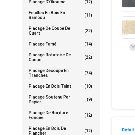
Placage D'Okoume
(12)
Feuilles En Bois En
(11)
Bambou
Placage De Coupe De
(32)
Quart
Placage Fumé
(14)
Placage Rotatoire De
(22)
Coupe
Placage Découpé En
(74)
Tranches
Placage En Bois Teint
(10)
Placage Soutenu Par
(9)
Papier
Placage De Bordure
(12)
Foncée
Placage En Bois De
Détail
(12)
Plancher