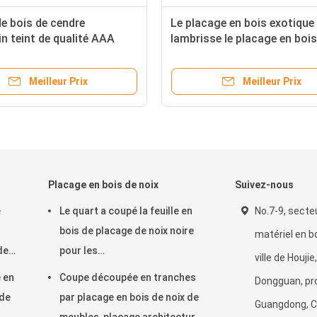
e bois de cendre
Le placage en bois exotique
n teint de qualité AAA
lambrisse le placage en bois
décoration d'hôtel
Burl Veneer Plywood Sheets
0.5mm
Meilleur Prix
Meilleur Prix
Placage en bois de noix
Suivez-nous
e
Le quart a coupé la feuille en
No.7-9, secte
bois de placage de noix noire
matériel en b
de
pour les
ville de Houjie,
meubles/contreplaqué
 en
Coupe découpée en tranches
Dongguan, pr
 de
par placage en bois de noix de
Guangdong, C