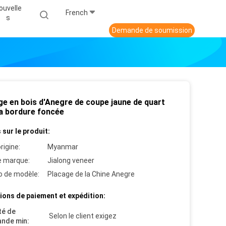
ouvelle
French
S
Demande de soumission
ge en bois d'Anegre de coupe jaune de quart
la bordure foncée
 sur le produit:
rigine:
Myanmar
 marque:
Jialong veneer
 de modèle:
Placage de la Chine Anegre
ions de paiement et expédition:
té de
Selon le client exigez
nde min: