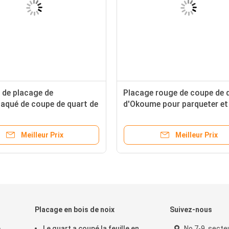
 de placage de
Placage rouge de coupe de 
laqué de coupe de quart de
d'Okoume pour parqueter et
uge avec la couleur jaune
orme
Meilleur Prix
Meilleur Prix
Placage en bois de noix
Suivez-nous
e
Le quart a coupé la feuille en
No.7-9, secte