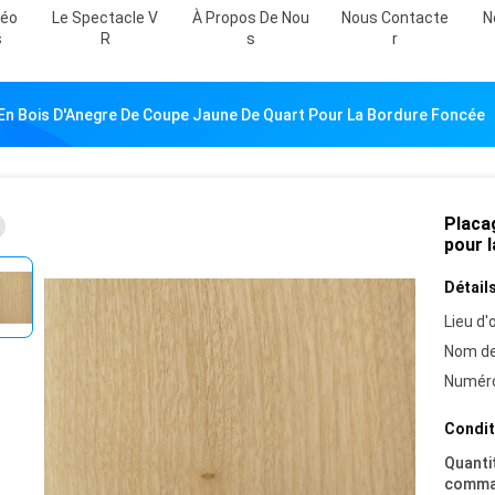
déo
Le Spectacle V
À Propos De Nou
Nous Contacte
N
S
R
S
R
En Bois D'Anegre De Coupe Jaune De Quart Pour La Bordure Foncée
Placa
pour 
Détails
Lieu d'o
Nom de
Numéro
Condit
Quanti
comma