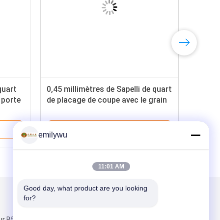
quart
0,45 millimètres de Sapelli de quart
 porte
de placage de coupe avec le grain
vif de ligne droite
Meilleur Prix
emilywu
11:01 AM
Good day, what product are you looking 
for?
Mail nous
ur B5, marché