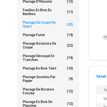
Placage D'Okoume
(12)
Feuilles En Bois En
(11)
Bambou
Placage De Coupe De
(32)
Quart
Placage Fumé
(14)
Placage Rotatoire De
(22)
Coupe
Placage Découpé En
(74)
Tranches
Placage En Bois Teint
(10)
Détail
Placage Soutenu Par
(9)
Papier
Placage De Bordure
Te
(12)
Foncée
Gr
Placage En Bois De
(12)
Plancher