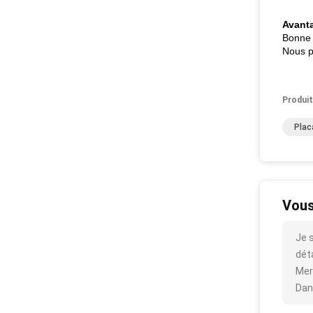
Avanta
Bonne q
Nous p
Produit
Plac
Vous
Je 
déta
Mer
Dan