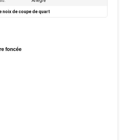
au:
Anegre
e noix de coupe de quart
re foncée