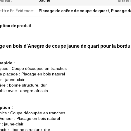
uleur:
Jaune
Matéri
ttre En Évidence:
Placage de chêne de coupe de quart
,
Placage d
ption de produit
ge en bois d'Anegre de coupe jaune de quart pour la bordu
 rapide :
ques : Coupe découpée en tranches
e placage : Placage en bois naturel
 : jaune-clair
ère : bonne structure, dur
ble avec : anegre africain
ption :
nics : Coupe découpée en tranches
.Veneer : Placage en bois naturel
 : jaune-clair
acter : bonne structure, dur