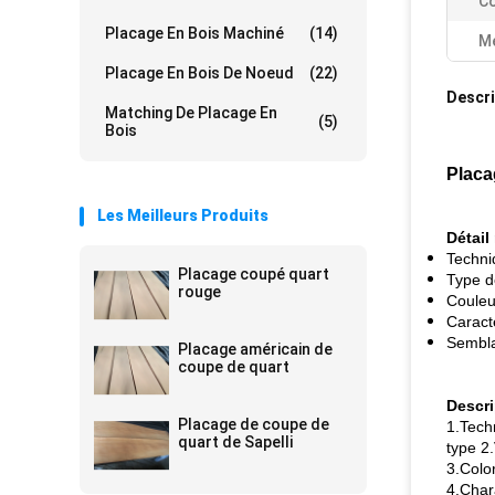
Co
Placage En Bois Machiné
(14)
Me
Placage En Bois De Noeud
(22)
Descri
Matching De Placage En
(5)
Bois
Placa
Les Meilleurs Produits
Détail
Techni
Placage coupé quart
Type d
rouge
Couleur
Caract
Sembla
Placage américain de
coupe de quart
Descri
Placage de coupe de
1.Tech
quart de Sapelli
type 2
3.Color
4.Char