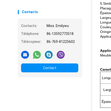
5.Simil
Placag
Contacts
Épaiss
Largeu
Longue
Contacts:
Miss. Emilywu
Couleur
Oringin
Téléphone:
86-13592773518
Applic
Télécopieur:
86-769-81225602
Applic
Meuble
Contact
Caract
Long
Larg
Épais