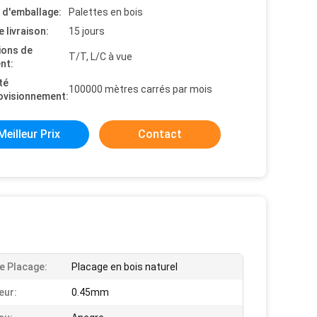
s d'emballage:
Palettes en bois
e livraison:
15 jours
ions de
T/T, L/C à vue
nt:
té
100000 mètres carrés par mois
ovisionnement:
Meilleur Prix
Contact
e Placage:
Placage en bois naturel
eur:
0.45mm