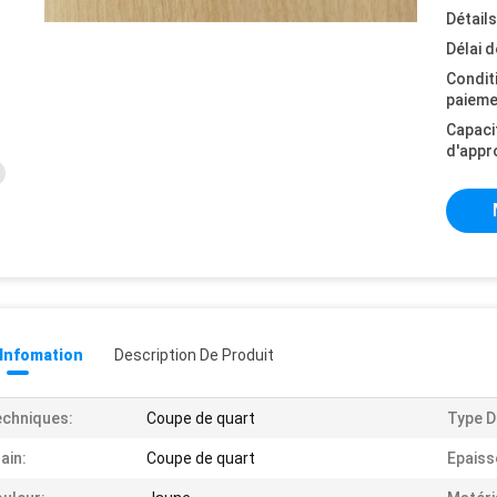
Détail
Délai d
Condit
paieme
Capaci
d'appr
 Infomation
Description De Produit
chniques:
Coupe de quart
Type D
ain:
Coupe de quart
Epaiss