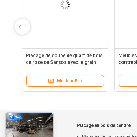
Placage de coupe de quart de bois
Meubles
de rose de Santos avec le grain
contrep
is
droit fin
hêtre ro
et unif
Meilleur Prix
À propos
Placage en bois de cendre
À la maison
Placages en bois de cendr