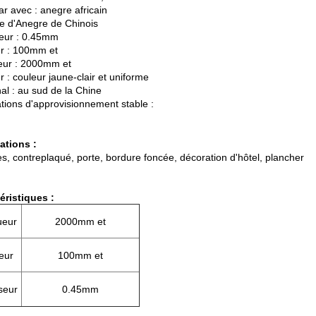
ar avec : anegre africain
e d'Anegre de Chinois
eur : 0.45mm
r : 100mm et
ur : 2000mm et
 : couleur jaune-clair et uniforme
al : au sud de la Chine
ations d'approvisionnement stable :
ations :
s, contreplaqué, porte, bordure foncée, décoration d'hôtel, plancher
éristiques :
ueur
2000mm et
eur
100mm et
seur
0.45mm