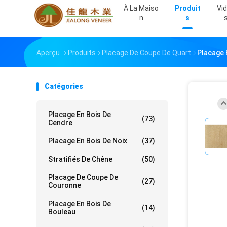
À La Maiso
Produit
Vi
N
S
Aperçu
Produits
Placage De Coupe De Quart
Placage 
Catégories
Placage En Bois De
(73)
Cendre
Placage En Bois De Noix
(37)
Stratifiés De Chêne
(50)
Placage De Coupe De
(27)
Couronne
Placage En Bois De
(14)
Bouleau