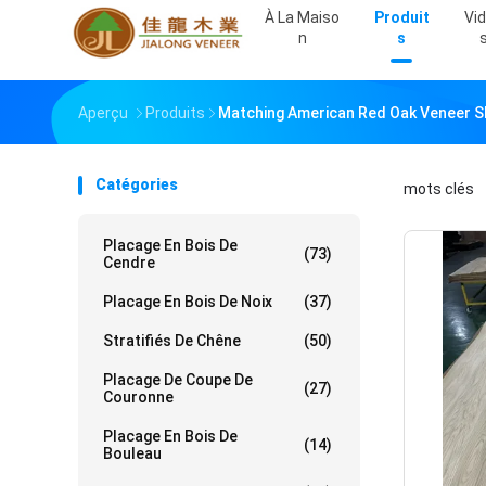
À La Maiso
Produit
Vi
N
S
Aperçu
Produits
Matching American Red Oak Veneer Sh
Catégories
mots clés
「
Placage En Bois De
(73)
Cendre
Placage En Bois De Noix
(37)
Stratifiés De Chêne
(50)
Placage De Coupe De
(27)
Couronne
Placage En Bois De
(14)
Bouleau