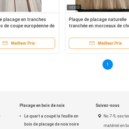
e placage en tranches
Plaque de placage naturelle
es de coupe européenne de
tranchée en morceaux de ch
anc à quart de coupe
brun coupée en couronne po
contreplaqué
Meilleur Prix
Meilleur Prix
1
Placage en bois de noix
Suivez-nous
e
Le quart a coupé la feuille en
No.7-9, secte
bois de placage de noix noire
matériel en b