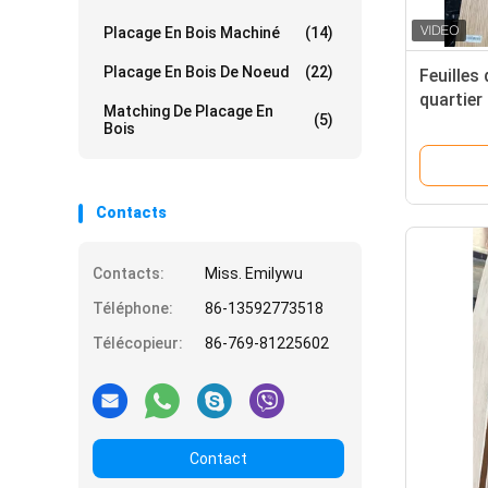
Placage En Bois Machiné
(14)
Placage En Bois De Noeud
(22)
Feuilles
quartier
Matching De Placage En
(5)
à 0,6 mm
Bois
meubles 
Contacts
Contacts:
Miss. Emilywu
Téléphone:
86-13592773518
Télécopieur:
86-769-81225602
Contact