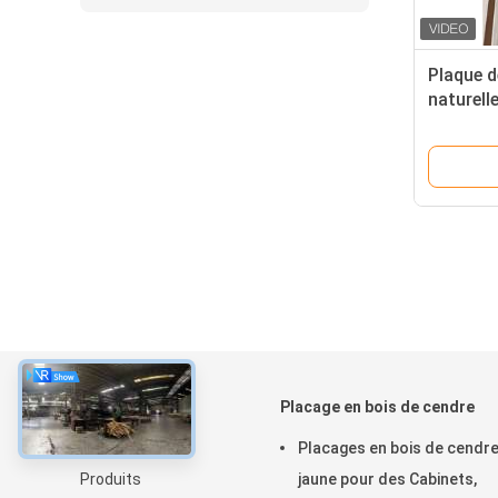
Plaque d
naturell
chêne bl
À propos
Placage en bois de cendre
À la maison
Placages en bois de cendr
Produits
jaune pour des Cabinets,