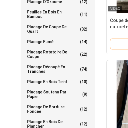
Placage D'Okoume
(12)
Feuilles En Bois En
(11)
Bambou
Coupe de
naturel 
Placage De Coupe De
(32)
Quart
Placage Fumé
(14)
Placage Rotatoire De
(22)
Coupe
Placage Découpé En
(74)
Tranches
Placage En Bois Teint
(10)
Placage Soutenu Par
(9)
Papier
Placage De Bordure
(12)
Foncée
Placage En Bois De
(12)
Plancher