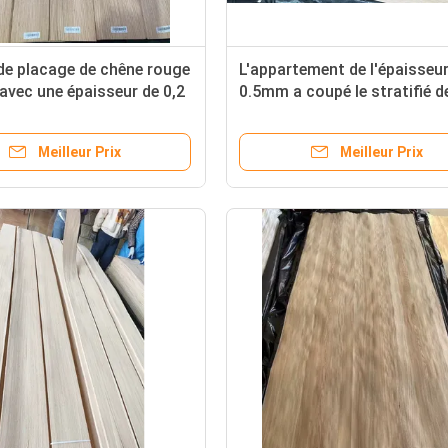
 de placage de chêne rouge
L'appartement de l'épaisseu
 avec une épaisseur de 0,2
0.5mm a coupé le stratifié d
 et un fil droit pour
chêne blanc
et surfaces décoratives
Meilleur Prix
Meilleur Prix