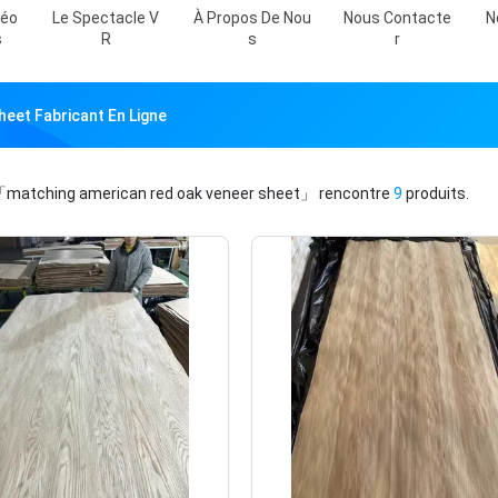
déo
Le Spectacle V
À Propos De Nou
Nous Contacte
N
S
R
S
R
eet Fabricant En Ligne
matching american red oak veneer sheet」
rencontre
9
produits.