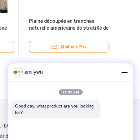
Plaine découpée en tranches
êne
naturelle américaine de stratifié de
ur
cerise coupée avec l'épaisseur de
0.5mm
Meilleur Prix
emilywu
11:05 AM
Good day, what product are you looking 
for?
Mail nous
ur B5, marché
ois de Xingye,