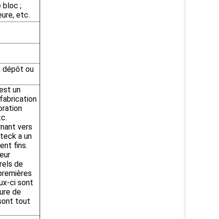
 bloc ;
ure, etc.
u dépôt ou
 est un
 fabrication
oration
tc.
rnant vers
 teck a un
nt fins.
eur
rels de
 premières
ux-ci sont
ure de
 sont tout