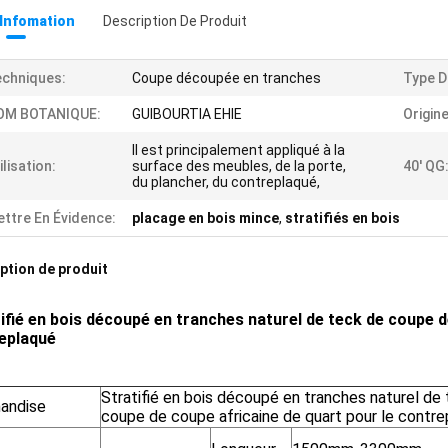
 Infomation
Description De Produit
chniques:
Coupe découpée en tranches
Type D
OM BOTANIQUE:
GUIBOURTIA EHIE
Origine
Il est principalement appliqué à la
ilisation:
surface des meubles, de la porte,
40' QG
du plancher, du contreplaqué,
ttre En Évidence:
placage en bois mince
,
stratifiés en bois
ption de produit
ifié en bois découpé en tranches naturel de teck de coupe d
eplaqué
Stratifié en bois découpé en tranches naturel de
andise
coupe de coupe africaine de quart pour le contr