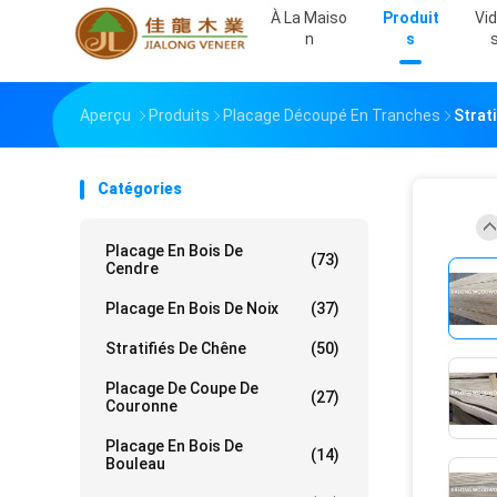
À La Maiso
Produit
Vi
N
S
Aperçu
Produits
Placage Découpé En Tranches
Strat
Catégories
Placage En Bois De
(73)
Cendre
Placage En Bois De Noix
(37)
Stratifiés De Chêne
(50)
Placage De Coupe De
(27)
Couronne
Placage En Bois De
(14)
Bouleau