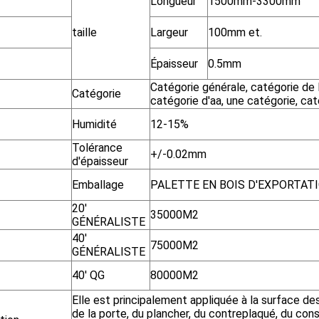
Longueur
1500mm-3300mm
taille
Largeur
100mm et.
Épaisseur
0.5mm
Catégorie générale, catégorie de D
Catégorie
catégorie d'aa, une catégorie, cat
Humidité
12-15%
Tolérance
+/-0.02mm
d'épaisseur
Emballage
PALETTE EN BOIS D'EXPORTAT
20'
35000M2
GÉNÉRALISTE
40'
75000M2
GÉNÉRALISTE
40' QG
80000M2
Elle est principalement appliquée à la surface de
de la porte, du plancher, du contreplaqué, du cons