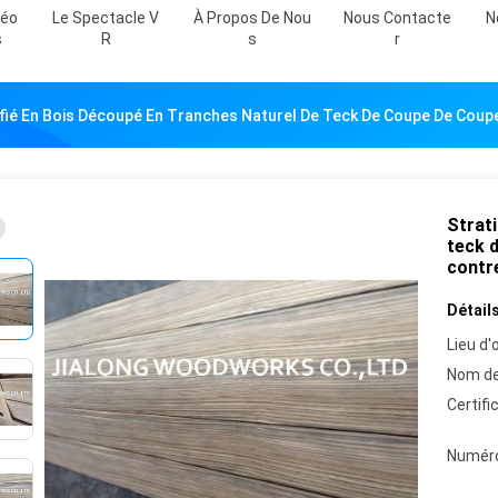
déo
Le Spectacle V
À Propos De Nou
Nous Contacte
N
S
R
S
R
ifié En Bois Découpé En Tranches Naturel De Teck De Coupe De Coupe
Strati
teck d
contr
Détails
Lieu d'o
Nom de
Certifi
Numéro