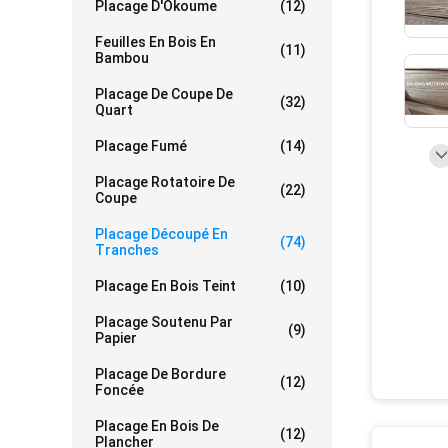
Placage D'Okoume
(12)
Feuilles En Bois En
(11)
Bambou
Placage De Coupe De
(32)
Quart
Placage Fumé
(14)
Placage Rotatoire De
(22)
Coupe
Placage Découpé En
(74)
Tranches
Placage En Bois Teint
(10)
Placage Soutenu Par
(9)
Papier
Placage De Bordure
(12)
Foncée
Placage En Bois De
(12)
Plancher