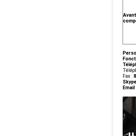
Avan
compé
Perso
Fonct
Télép
Télép
Fax :
Skype
Email