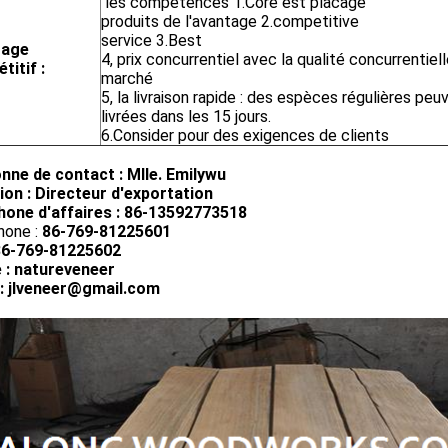
les compétences 1.Core est placage
produits de l'avantage 2.competitive
service 3.Best
tage
4, prix concurrentiel avec la qualité concurrentiell
titif :
marché
5, la livraison rapide : des espèces régulières peu
livrées dans les 15 jours.
6.Consider pour des exigences de clients
nne de contact : Mlle. Emilywu
ion : Directeur d'exportation
hone d'affaires : 86-13592773518
hone :
86-769-81225601
86-769-81225602
 : natureveneer
 : jlveneer@gmail.com