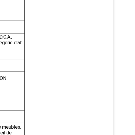
.C.A.,
égorie d'ab
ION
s meubles,
eil de