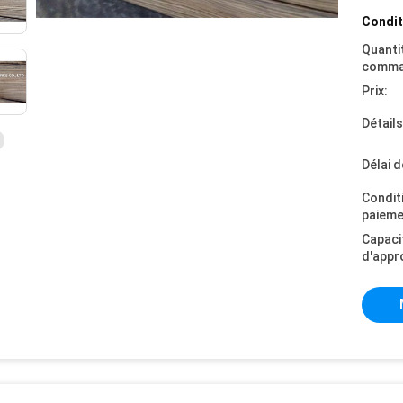
Condit
Quanti
comma
Prix:
Détail
Délai d
Condit
paieme
Capaci
d'appr