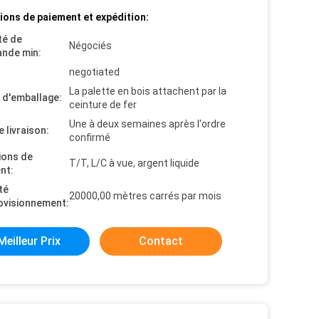
ions de paiement et expédition:
té de
Négociés
nde min:
negotiated
La palette en bois attachent par la
s d'emballage:
ceinture de fer
Une à deux semaines après l'ordre
e livraison:
confirmé
ions de
T/T, L/C à vue, argent liquide
nt:
té
20000,00 mètres carrés par mois
ovisionnement:
Meilleur Prix
Contact