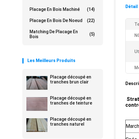
Détail
Placage En Bois Machiné
(14)
Placage En Bois De Noeud
(22)
Te
Matching De Placage En
(5)
N
Bois
Ut
Les Meilleurs Produits
Me
Placage découpé en
tranches brun clair
Descri
Placage découpé en
Strat
tranches de teinture
contr
Placage découpé en
tranches naturel
March